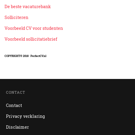
De beste vacaturebank
Solliciteren
Voorbeeld CV voor studenten
Voorbeeld sollicitatiebrief
COPYRIGHT© 2018 · PerfectCV.nl
CONTACT
Contact
Privacy verklaring
Disclaimer